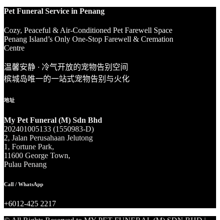
Pet Funeral Service in Penang
Cozy, Peaceful & Air-Conditioned Pet Farewell Space
Penang Island’s Only One-Stop Farewell & Cremation
Centre
温馨安静 · 冷气开放的宠物告别空间
槟城岛唯一的一站式宠物告别与火化
地址
My Pet Funeral (M) Sdn Bhd
202401005133 (1550983-D)
2, Jalan Perusahaan Jelutong
1, Fortune Park,
11600 George Town,
Pulau Penang
facebook-
instagram
Call / WhatsApp
1
+6012-425 2217