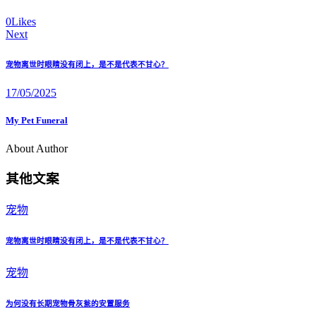
Facebook
Share-
Copy
0
Likes
email
URL
Next
文
to
clipboard
章
宠物离世时眼睛没有闭上，是不是代表不甘心？
导
17/05/2025
航
My Pet Funeral
About Author
其他文案
宠物
宠物离世时眼睛没有闭上，是不是代表不甘心？
宠物
为何没有长期宠物骨灰瓮的安置服务