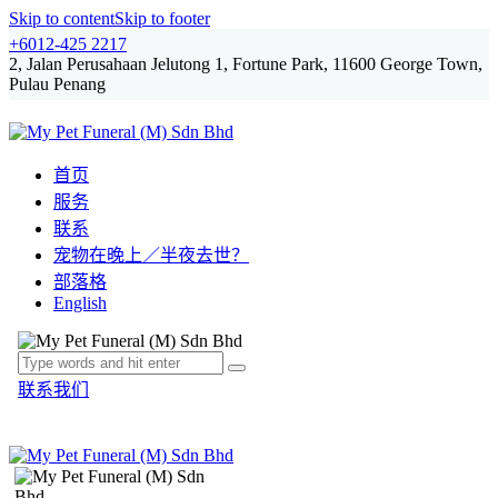
Skip to content
Skip to footer
+6012-425 2217
2, Jalan Perusahaan Jelutong 1, Fortune Park, 11600 George Town,
Pulau Penang
facebook-
instagram
1
首页
服务
联系
宠物在晚上／半夜去世？
部落格
English
联系我们