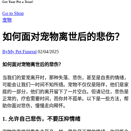
Get Your Pet a Treat!
Go to Shop
宠物
如何面对宠物离世后的悲伤？
Facebook
Share-
Copy
By
My Pet Funeral
02/04/2025
email
URL
to
Facebook
Share-
Copy
如何面对宠物离世后的悲伤？
clipboard
email
URL
to
当我们的爱宠离开时，那种失落、悲伤，甚至是自责的情绪，
clipboard
可能会让我们一时间不知所措。宠物不仅仅是陪伴，他们是家
庭的一部分，他们的离开留下了一片空白。但请记住，悲伤是
正常的，疗愈需要时间，而你并不孤单。以下是一些方法，帮
助你面对悲伤，慢慢走向释怀。
1. 允许自己悲伤，不要压抑情绪